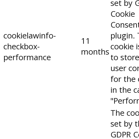
set by 
Cookie
Consen
cookielawinfo-
plugin.
11
checkbox-
cookie 
months
performance
to stor
user co
for the
in the 
"Perfor
The coo
set by 
GDPR C