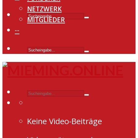
NETZWERK
MITGLIEDER
···
Keine Video-Beiträge