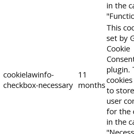
in the 
"Functio
This coo
set by 
Cookie
Consen
plugin.
cookielawinfo-
11
cookies
checkbox-necessary
months
to stor
user co
for the
in the 
"Necess