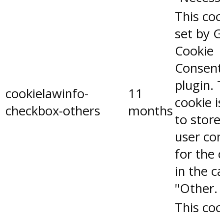
This coo
set by 
Cookie
Consen
plugin.
cookielawinfo-
11
cookie 
checkbox-others
months
to stor
user co
for the
in the 
"Other.
This coo