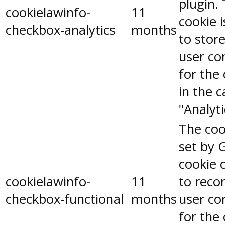
plugin.
cookielawinfo-
11
cookie 
checkbox-analytics
months
to stor
user co
for the
in the 
"Analyti
The coo
set by 
cookie 
cookielawinfo-
11
to reco
checkbox-functional
months
user co
for the