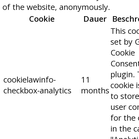
of the website, anonymously.
Cookie
Dauer
Beschr
This coo
set by 
Cookie
Consen
plugin.
cookielawinfo-
11
cookie 
checkbox-analytics
months
to stor
user co
for the
in the 