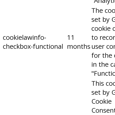
"Analyti
The coo
set by 
cookie 
cookielawinfo-
11
to reco
checkbox-functional
months
user co
for the
in the 
"Functio
This coo
set by 
Cookie
Consen