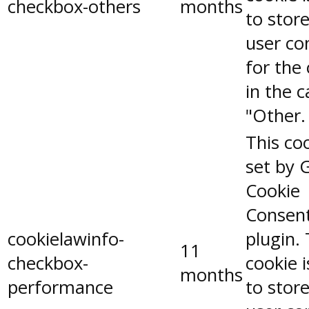
checkbox-others
months
to stor
user co
for the
in the 
"Other.
This coo
set by 
Cookie
Consen
cookielawinfo-
plugin.
11
checkbox-
cookie 
months
performance
to stor