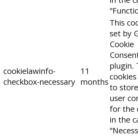
"Functio
This coo
set by 
Cookie
Consen
plugin.
cookielawinfo-
11
cookies
checkbox-necessary
months
to stor
user co
for the
in the 
"Necess