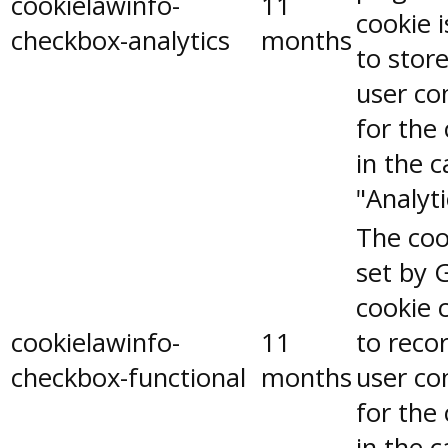
cookielawinfo-
11
cookie 
checkbox-analytics
months
to stor
user co
for the
in the 
"Analyti
The coo
set by 
cookie 
cookielawinfo-
11
to reco
checkbox-functional
months
user co
for the
in the 