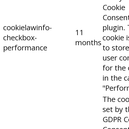
Cookie
Consen
cookielawinfo-
plugin.
11
checkbox-
cookie 
months
performance
to stor
user co
for the
in the 
"Perfor
The coo
set by 
GDPR C