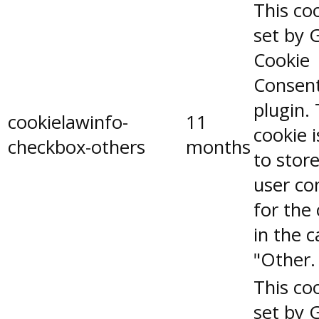
This coo
set by 
Cookie
Consen
plugin.
cookielawinfo-
11
cookie 
checkbox-others
months
to stor
user co
for the
in the 
"Other.
This coo
set by 