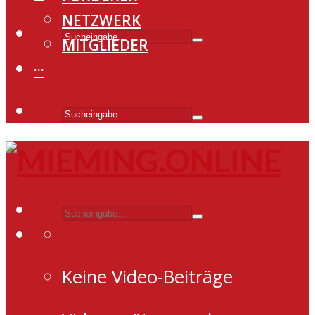
NETZWERK
MITGLIEDER
···
Keine Video-Beiträge