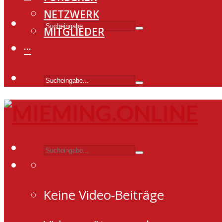
NETZWERK
MITGLIEDER
···
Keine Video-Beiträge