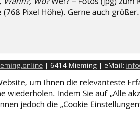
, Wann?, Wo?
Wer? – Fotos (jpg) zum K
e (768 Pixel Höhe). Gerne auch größer
eming.online
| 6414 Mieming | eMail:
inf
ebsite, um Ihnen die relevanteste Erf
e wiederholen. Indem Sie auf „Alle akz
nen jedoch die „Cookie-Einstellungen“