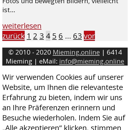
Fotos und bewegten Bildern, vielleicht
ist...
weiterlesen
zurück
1
2
3
4
5
6
…
63
vor
© 2010 - 2020
Mieming.online
| 6414
Mieming | eMail:
info@mieming.online
Wir verwenden Cookies auf unserer
Website, um Ihnen die relevanteste
Erfahrung zu bieten, indem wir uns
an Ihre Präferenzen erinnern und
Besuche wiederholen. Indem Sie auf
„Alle akzeptieren“ klicken, stimmen