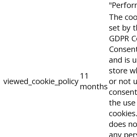
"Perfor
The coo
set by 
GDPR C
Consent
and is 
store w
11
viewed_cookie_policy
or not 
months
consent
the use
cookies.
does no
any per