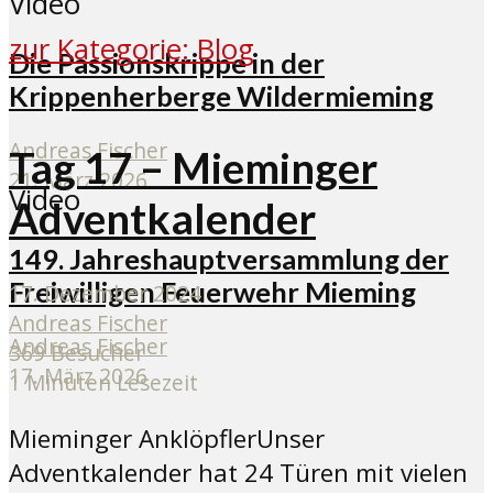
Video
zur Kategorie: Blog
Die Passionskrippe in der
Krippenherberge Wildermieming
Andreas Fischer
Tag 17 – Mieminger
21. März 2026
Video
Adventkalender
149. Jahreshauptversammlung der
Freiwilligen Feuerwehr Mieming
17. Dezember 2024
Andreas Fischer
Andreas Fischer
369 Besucher
17. März 2026
1 Minuten Lesezeit
Mieminger AnklöpflerUnser
Adventkalender hat 24 Türen mit vielen