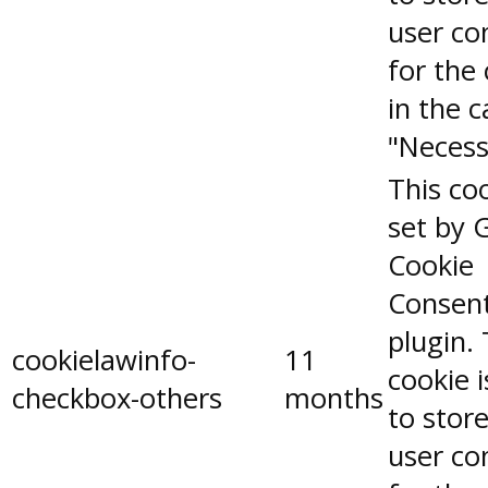
user co
for the
in the 
"Necess
This coo
set by 
Cookie
Consen
plugin.
cookielawinfo-
11
cookie 
checkbox-others
months
to stor
user co