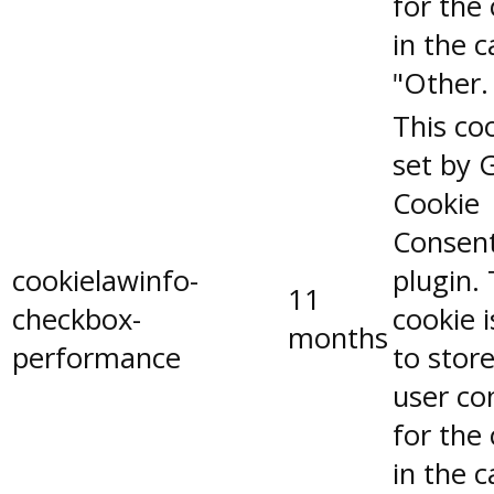
for the
in the 
"Other.
This coo
set by 
Cookie
Consen
cookielawinfo-
plugin.
11
checkbox-
cookie 
months
performance
to stor
user co
for the
in the 