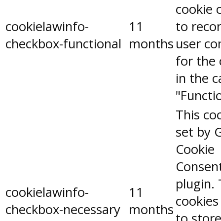
cookie 
cookielawinfo-
11
to reco
checkbox-functional
months
user co
for the
in the 
"Functio
This coo
set by 
Cookie
Consen
plugin.
cookielawinfo-
11
cookies
checkbox-necessary
months
to stor