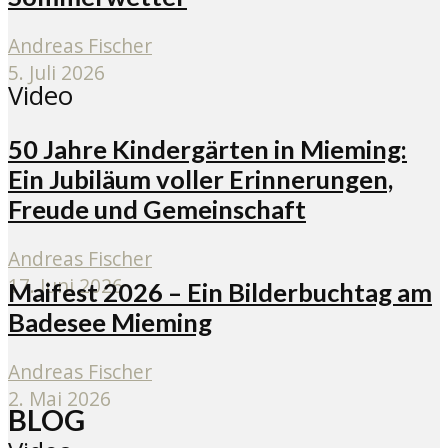
Andreas Fischer
5. Juli 2026
Video
50 Jahre Kindergärten in Mieming:
Ein Jubiläum voller Erinnerungen,
Freude und Gemeinschaft
Andreas Fischer
17. Juni 2026
Maifest 2026 – Ein Bilderbuchtag am
Badesee Mieming
Andreas Fischer
2. Mai 2026
BLOG