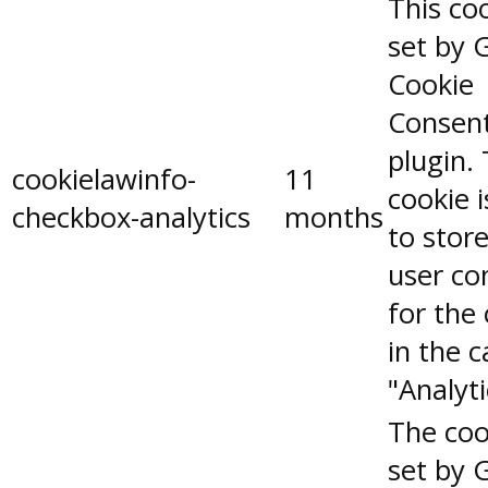
This coo
set by 
Cookie
Consen
plugin.
cookielawinfo-
11
cookie 
checkbox-analytics
months
to stor
user co
for the
in the 
"Analyti
The coo
set by 