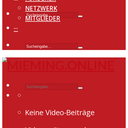
NETZWERK
MITGLIEDER
···
Keine Video-Beiträge