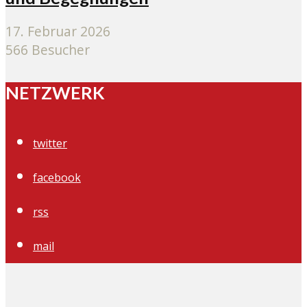
17. Februar 2026
566 Besucher
NETZWERK
twitter
facebook
rss
mail