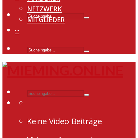
NETZWERK
MITGLIEDER
···
Keine Video-Beiträge