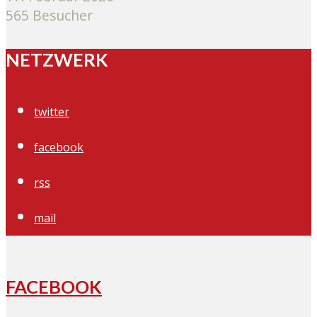
565 Besucher
NETZWERK
twitter
facebook
rss
mail
FACEBOOK