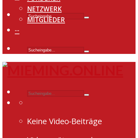
NETZWERK
MITGLIEDER
···
Keine Video-Beiträge