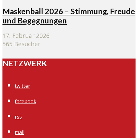
Maskenball 2026 – Stimmung, Freude
und Begegnungen
17. Februar 2026
565 Besucher
NETZWERK
twitter
facebook
rss
mail