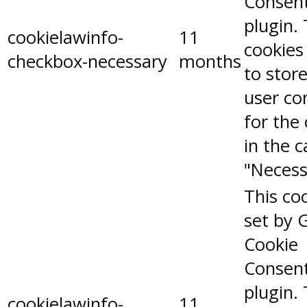
Consen
plugin.
cookielawinfo-
11
cookies
checkbox-necessary
months
to stor
user co
for the
in the 
"Necess
This coo
set by 
Cookie
Consen
plugin.
cookielawinfo-
11