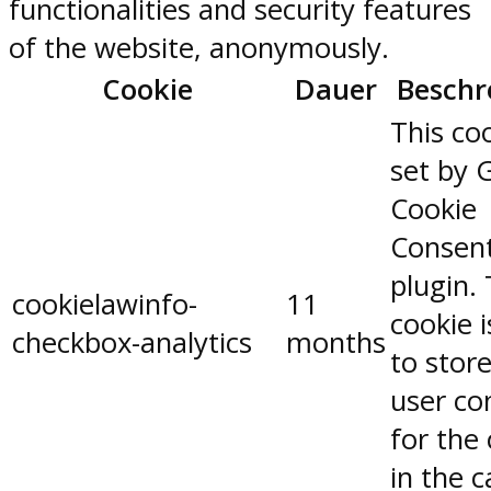
functionalities and security features
of the website, anonymously.
Cookie
Dauer
Beschr
This coo
set by 
Cookie
Consen
plugin.
cookielawinfo-
11
cookie 
checkbox-analytics
months
to stor
user co
for the
in the 