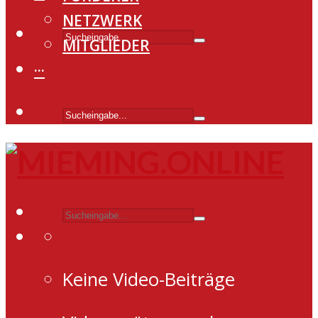
NETZWERK
MITGLIEDER
···
Keine Video-Beiträge