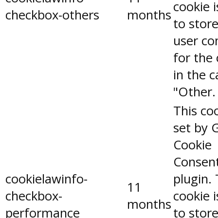
cookie 
checkbox-others
months
to stor
user co
for the
in the 
"Other.
This coo
set by 
Cookie
Consen
cookielawinfo-
plugin.
11
checkbox-
cookie 
months
performance
to stor