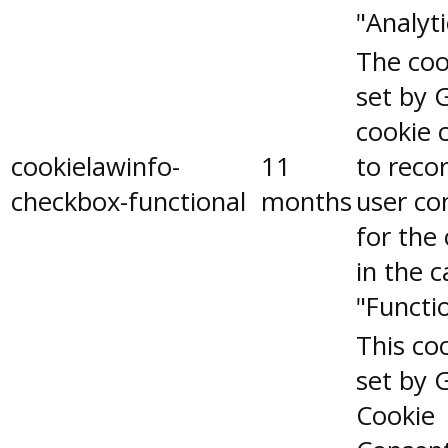
"Analyti
The coo
set by 
cookie 
cookielawinfo-
11
to reco
checkbox-functional
months
user co
for the
in the 
"Functio
This coo
set by 
Cookie