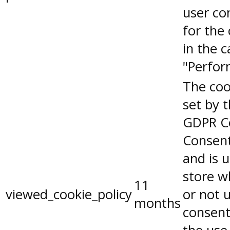
user co
for the
in the 
"Perfor
The coo
set by 
GDPR C
Consent
and is 
store w
11
viewed_cookie_policy
or not 
months
consent