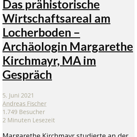
Das prähistorische
Wirtschaftsareal am
Locherboden –
Archäologin Margarethe
Kirchmayr, MA im
Gespräch
5. Juni 2021
Andreas Fischer
1.749 Besucher
2 Minuten Lesezeit
Margarethe Kirchmayr studierte an der