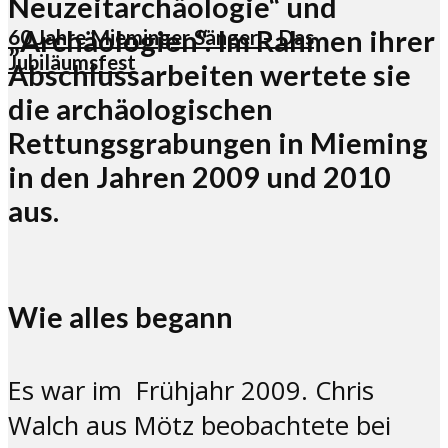
Neuzeitarchäologie“ und
„Archäologien“. Im Rahmen ihrer
60 Jahre Mieminger Sänger – Das
Jubiläumsfest
Abschlussarbeiten wertete sie
die archäologischen
Rettungsgrabungen in Mieming
in den Jahren 2009 und 2010
aus.
Wie alles begann
Es war im Frühjahr 2009. Chris
Walch aus Mötz beobachtete bei