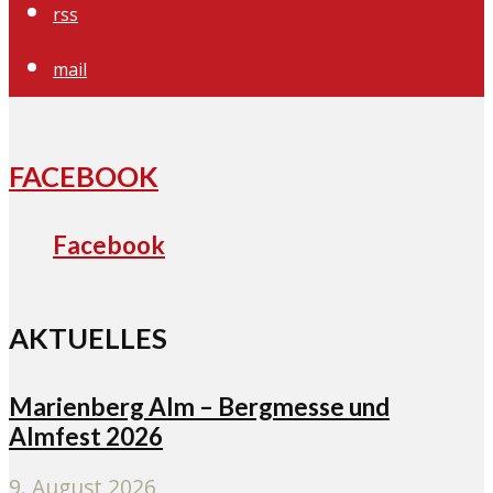
rss
mail
FACEBOOK
Facebook
AKTUELLES
Marienberg Alm – Bergmesse und
Almfest 2026
9. August 2026