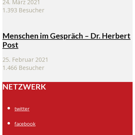
24. März 2021
1.393 Besucher
Menschen im Gespräch – Dr. Herbert
Post
25. Februar 2021
1.466 Besucher
NETZWERK
twitter
facebook