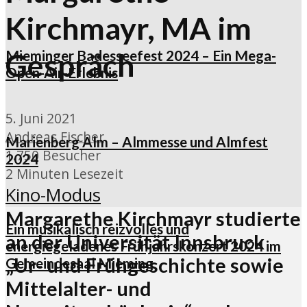
Kirchmayr, MA im
Mieminger Badesseefest 2024 – Ein Mega-
Gespräch
Open-Air-Erlebnis
5. Juni 2021
Andreas Fischer
Marienberg Alm – Almmesse und Almfest
1.750 Besucher
2024
2 Minuten Lesezeit
Kino-Modus
Margarethe Kirchmayr studierte
Ein musikalisch reizvolles und
an der Universität Innsbruck
energiegeladenes Frühjahrskonzert 2024 im
„Ur- und Frühgeschichte sowie
Gemeindesaal Mieming
Mittelalter- und