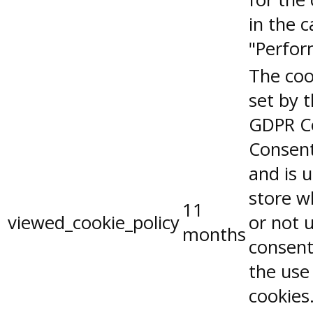
in the 
"Perfor
The coo
set by 
GDPR C
Consent
and is 
store w
11
viewed_cookie_policy
or not 
months
consent
the use
cookies.