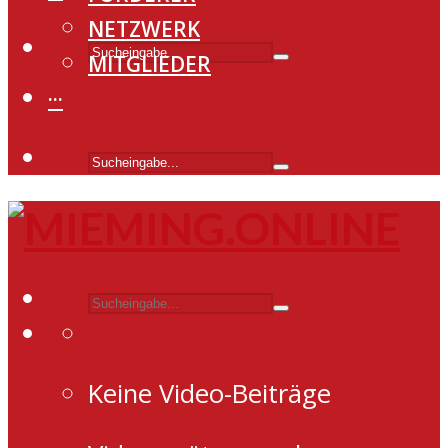
NETZWERK
MITGLIEDER
···
Keine Video-Beiträge