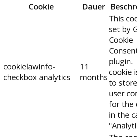
Cookie
Dauer
Beschr
This coo
set by 
Cookie
Consen
plugin.
cookielawinfo-
11
cookie 
checkbox-analytics
months
to stor
user co
for the
in the 
"Analyti