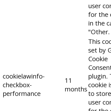
user co
for the
in the 
"Other.
This coo
set by 
Cookie
Consen
cookielawinfo-
plugin.
11
checkbox-
cookie 
months
performance
to stor
user co
for the