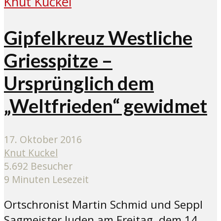
Gipfelkreuz Westliche
Griesspitze –
Ursprünglich dem
„Weltfrieden“ gewidmet
17. Oktober 2016
Knut Kuckel
5.692 Besucher
9 Minuten Lesezeit
Ortschronist Martin Schmid und Seppl
Sagmeister luden am Freitag, dem 14.