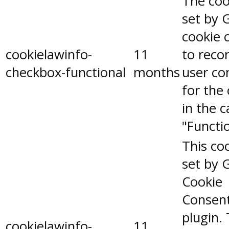
The coo
set by 
cookie 
cookielawinfo-
11
to reco
checkbox-functional
months
user co
for the
in the 
"Functio
This coo
set by 
Cookie
Consen
plugin.
cookielawinfo-
11