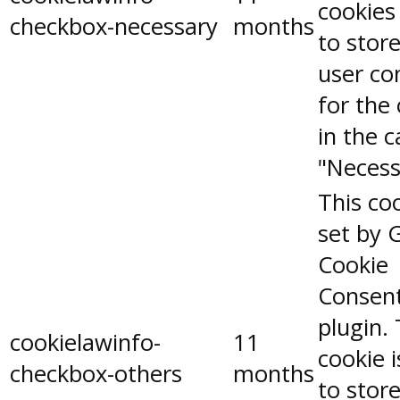
cookies
checkbox-necessary
months
to stor
user co
for the
in the 
"Necess
This coo
set by 
Cookie
Consen
plugin.
cookielawinfo-
11
cookie 
checkbox-others
months
to stor