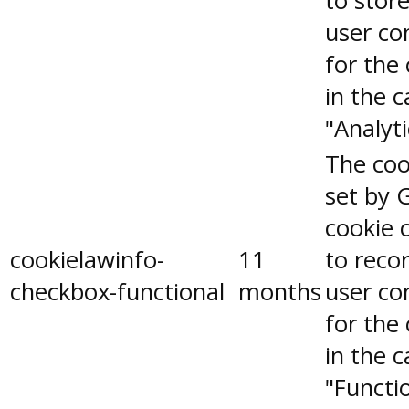
to stor
user co
for the
in the 
"Analyti
The coo
set by 
cookie 
cookielawinfo-
11
to reco
checkbox-functional
months
user co
for the
in the 
"Functio