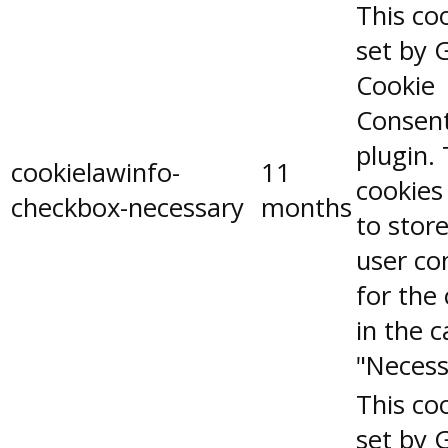
This coo
set by 
Cookie
Consen
plugin.
cookielawinfo-
11
cookies
checkbox-necessary
months
to stor
user co
for the
in the 
"Necess
This coo
set by 