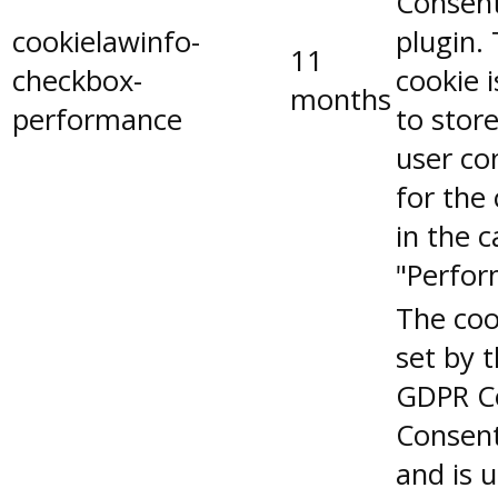
Consen
cookielawinfo-
plugin.
11
checkbox-
cookie 
months
performance
to stor
user co
for the
in the 
"Perfor
The coo
set by 
GDPR C
Consent
and is 