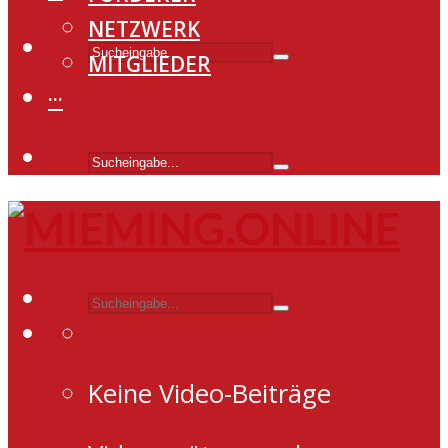
NETZWERK
MITGLIEDER
···
Keine Video-Beiträge