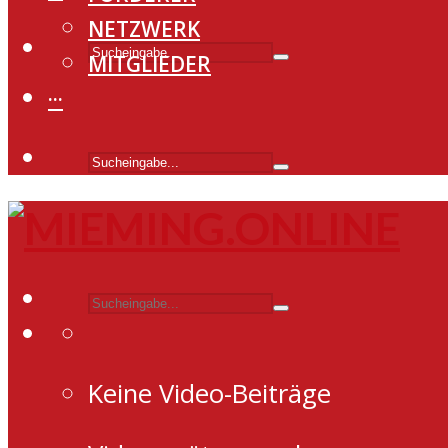
NETZWERK
MITGLIEDER
···
Keine Video-Beiträge