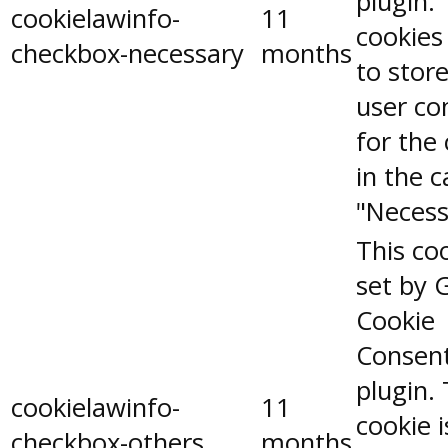
plugin.
cookielawinfo-
11
cookies
checkbox-necessary
months
to stor
user co
for the
in the 
"Necess
This coo
set by 
Cookie
Consen
plugin.
cookielawinfo-
11
cookie 
checkbox-others
months