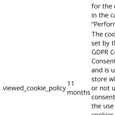
for the
in the 
"Perfor
The coo
set by 
GDPR C
Consent
and is 
store w
11
viewed_cookie_policy
or not 
months
consent
the use
cookies.