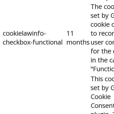
The coo
set by 
cookie 
cookielawinfo-
11
to reco
checkbox-functional
months
user co
for the
in the 
"Functio
This coo
set by 
Cookie
Consen