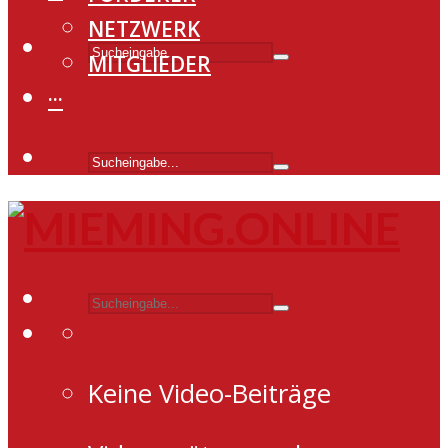
NETZWERK
MITGLIEDER
···
Keine Video-Beiträge