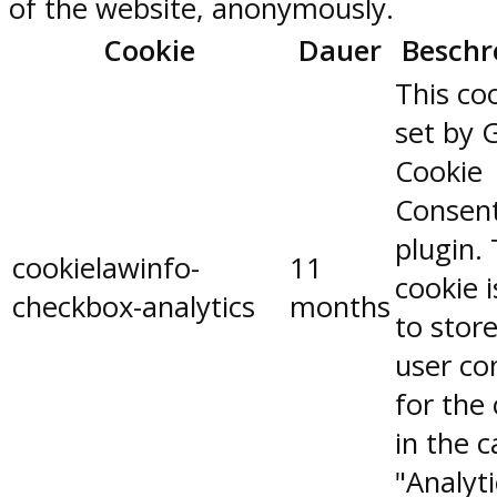
of the website, anonymously.
Cookie
Dauer
Beschr
This coo
set by 
Cookie
Consen
plugin.
cookielawinfo-
11
cookie 
checkbox-analytics
months
to stor
user co
for the
in the 
"Analyti