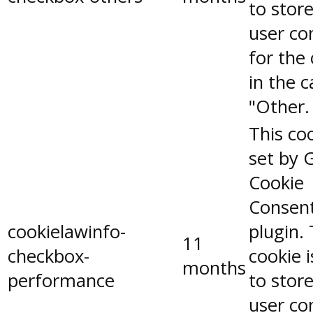
to stor
user co
for the
in the 
"Other.
This coo
set by 
Cookie
Consen
cookielawinfo-
plugin.
11
checkbox-
cookie 
months
performance
to stor
user co