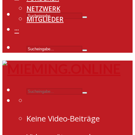
NETZWERK
MITGLIEDER
···
Keine Video-Beiträge