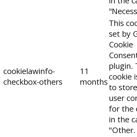
in the 
"Necess
This coo
set by 
Cookie
Consen
plugin.
cookielawinfo-
11
cookie 
checkbox-others
months
to stor
user co
for the
in the 
"Other.