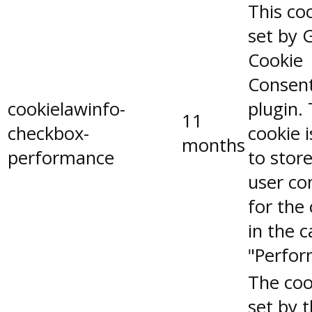
This coo
set by 
Cookie
Consen
cookielawinfo-
plugin.
11
checkbox-
cookie 
months
performance
to stor
user co
for the
in the 
"Perfor
The coo
set by 