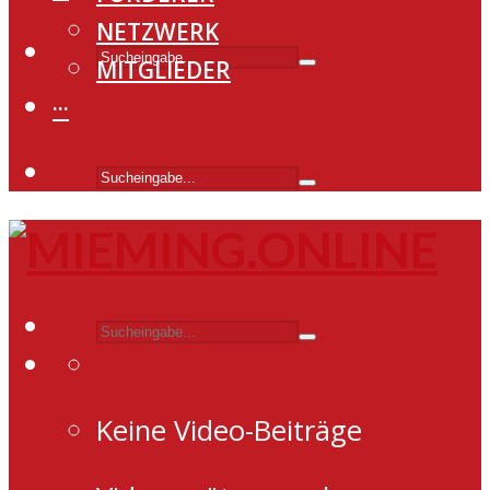
NETZWERK
MITGLIEDER
···
Keine Video-Beiträge