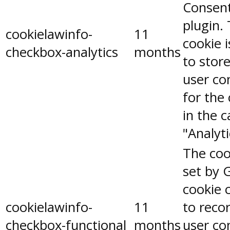
Consen
plugin.
cookielawinfo-
11
cookie 
checkbox-analytics
months
to stor
user co
for the
in the 
"Analyti
The coo
set by 
cookie 
cookielawinfo-
11
to reco
checkbox-functional
months
user co