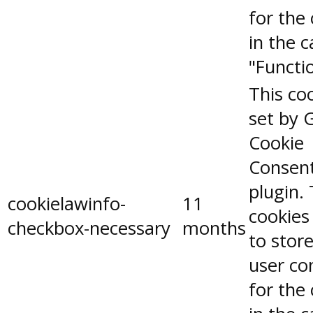
for the
in the 
"Functio
This coo
set by 
Cookie
Consen
plugin.
cookielawinfo-
11
cookies
checkbox-necessary
months
to stor
user co
for the