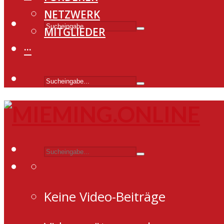
NETZWERK
MITGLIEDER
···
Keine Video-Beiträge