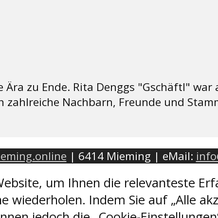
e Ära zu Ende. Rita Denggs "Gschäftl" war
n zahlreiche Nachbarn, Freunde und Stam
eming.online
| 6414 Mieming | eMail:
inf
ebsite, um Ihnen die relevanteste Erf
e wiederholen. Indem Sie auf „Alle akz
nen jedoch die „Cookie-Einstellungen“