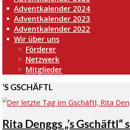
Adventkalender 2024
Adventkalender 2023
Adventkalender 2022
Wir über uns
Förderer
Netzwerk
Mitglieder
’S GSCHÄFTL
Rita Denggs „’s Gschäftl“ 