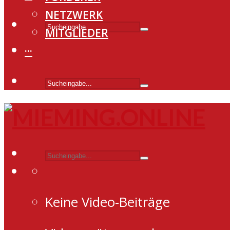
NETZWERK
MITGLIEDER
···
Keine Video-Beiträge