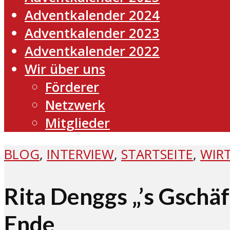
Adventkalender 2024
Adventkalender 2023
Adventkalender 2022
Wir über uns
Förderer
Netzwerk
Mitglieder
BLOG
,
INTERVIEW
,
STARTSEITE
,
WIR
Rita Denggs „’s Gschäf
Ende