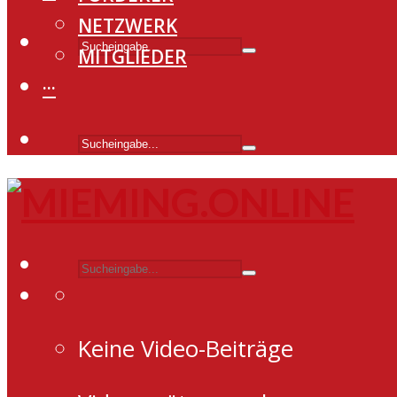
NETZWERK
MITGLIEDER
···
Keine Video-Beiträge