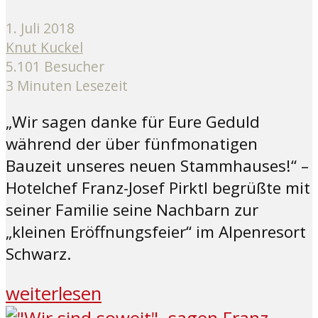
1. Juli 2018
Knut Kuckel
5.101 Besucher
3 Minuten Lesezeit
„Wir sagen danke für Eure Geduld
während der über fünfmonatigen
Bauzeit unseres neuen Stammhauses!“ –
Hotelchef Franz-Josef Pirktl begrüßte mit
seiner Familie seine Nachbarn zur
„kleinen Eröffnungsfeier“ im Alpenresort
Schwarz.
weiterlesen