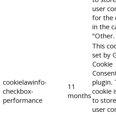
user co
for the
in the 
"Other.
This coo
set by 
Cookie
Consen
cookielawinfo-
plugin.
11
checkbox-
cookie 
months
performance
to stor
user co