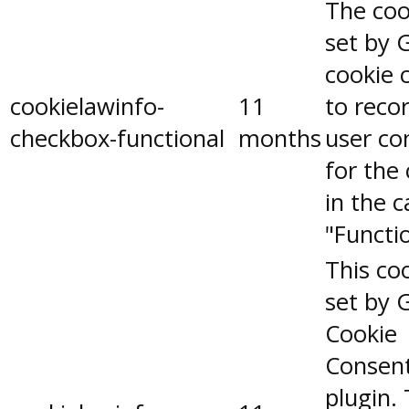
The coo
set by 
cookie 
cookielawinfo-
11
to reco
checkbox-functional
months
user co
for the
in the 
"Functio
This coo
set by 
Cookie
Consen
plugin.