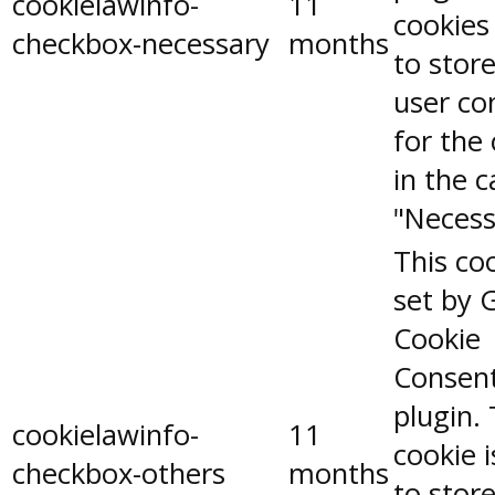
cookielawinfo-
11
cookies
checkbox-necessary
months
to stor
user co
for the
in the 
"Necess
This coo
set by 
Cookie
Consen
plugin.
cookielawinfo-
11
cookie 
checkbox-others
months
to stor