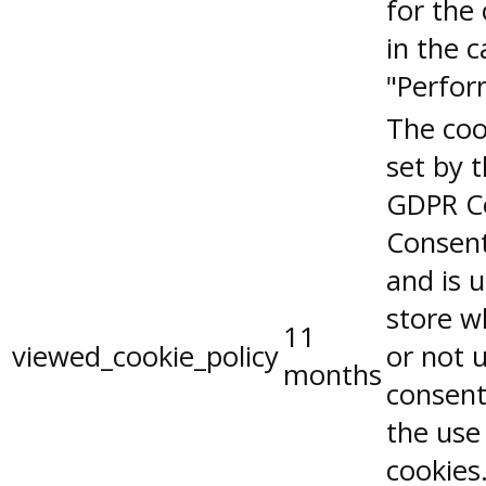
for the
in the 
"Perfor
The coo
set by 
GDPR C
Consent
and is 
store w
11
viewed_cookie_policy
or not 
months
consent
the use
cookies.