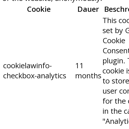
Cookie
Dauer
Beschr
This coo
set by 
Cookie
Consen
plugin.
cookielawinfo-
11
cookie 
checkbox-analytics
months
to stor
user co
for the
in the 
"Analyti