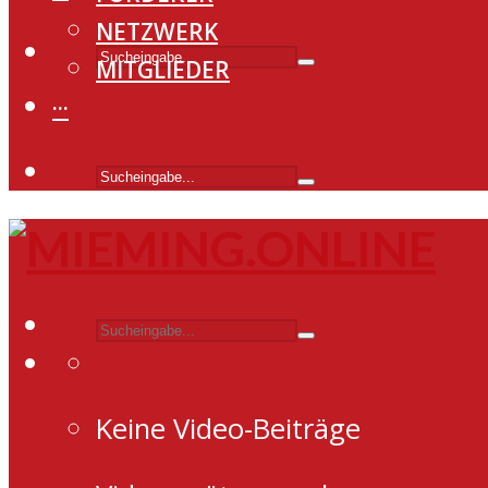
NETZWERK
MITGLIEDER
···
Keine Video-Beiträge