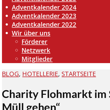
Adventkalender 2024
Adventkalender 2023
Adventkalender 2022
Wir über uns
Förderer
Netzwerk
Mitglieder
BLOG
,
HOTELLERIE
,
STARTSEITE
Charity Flohmarkt im
Müll gehen“