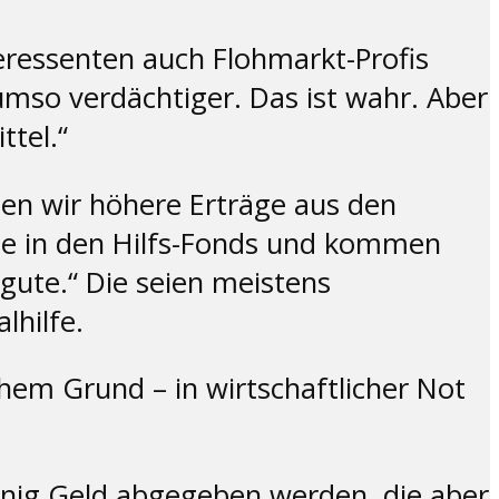
teressenten auch Flohmarkt-Profis
 umso verdächtiger. Das ist wahr. Aber
ttel.“
elen wir höhere Erträge aus den
ege in den Hilfs-Fonds und kommen
gute.“ Die seien meistens
lhilfe.
lchem Grund – in wirtschaftlicher Not
wenig Geld abgegeben werden, die aber