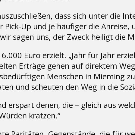
 auszuschließen, dass sich unter die In
r Pick-Up und je häufiger die Anreise,
ir sagen uns, der Zweck heiligt die Mi
000 Euro erzielt. „Jahr für Jahr erzi
rzielten Erträge gehen auf direktem W
fsbedürftigen Menschen in Mieming zu
ten und scheuten den Weg in die Sozia
und erspart denen, die – gleich aus we
 Würden kratzen.“
hte Raritäten. Gegenstände, die für 