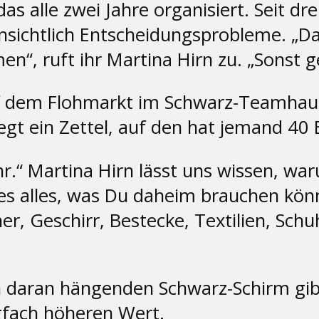
as alle zwei Jahre organisiert. Seit dr
nsichtlich Entscheidungsprobleme. „Da
n“, ruft ihr Martina Hirn zu. „Sonst ge
f dem Flohmarkt im Schwarz-Teamhaus s
egt ein Zettel, auf den hat jemand 40 E
“ Martina Hirn lässt uns wissen, wa
t es alles, was Du daheim brauchen kön
r, Geschirr, Bestecke, Textilien, Sch
 daran hängenden Schwarz-Schirm gibts
gfach höheren Wert.