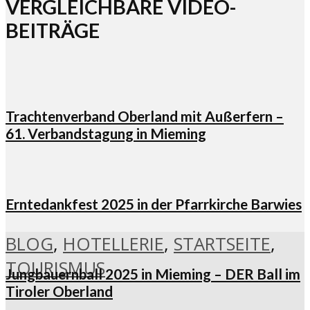
VERGLEICHBARE VIDEO-
BEITRÄGE
Trachtenverband Oberland mit Außerfern –
61. Verbandstagung in Mieming
Erntedankfest 2025 in der Pfarrkirche Barwies
BLOG
,
HOTELLERIE
,
STARTSEITE
,
TOURISMUS
Jungbauernball 2025 in Mieming – DER Ball im
Tiroler Oberland