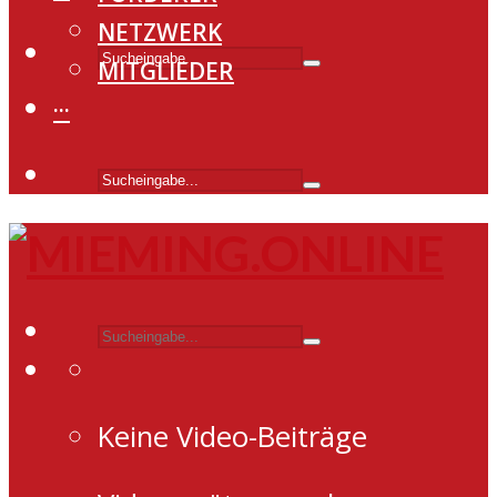
NETZWERK
MITGLIEDER
···
Keine Video-Beiträge