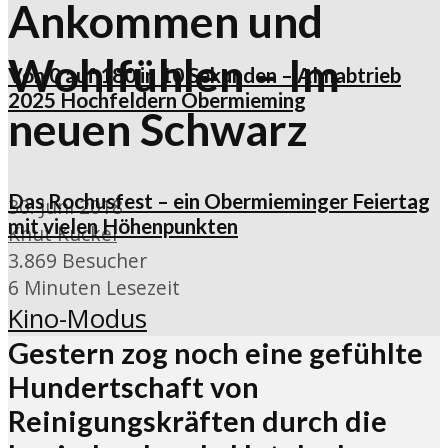
Ankommen und
Wohlfühlen – Im
Von 0 auf 180 in 10 Sekunden – Almabtrieb
2025 Hochfeldern Obermieming
neuen Schwarz
Das Rochusfest – ein Obermieminger Feiertag
30. Juni 2018
mit vielen Höhenpunkten
Knut Kuckel
3.869 Besucher
6 Minuten Lesezeit
Kino-Modus
Gestern zog noch eine gefühlte
Hundertschaft von
Reinigungskräften durch die