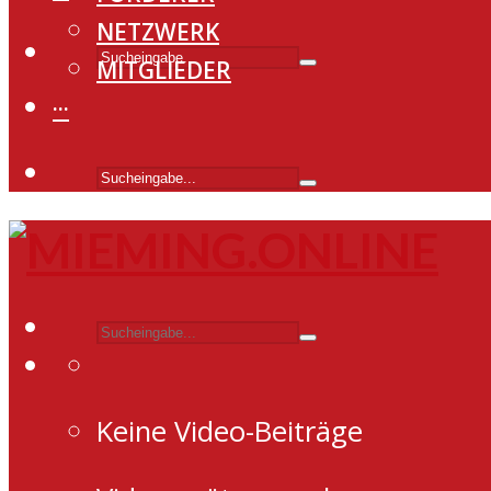
NETZWERK
MITGLIEDER
···
Keine Video-Beiträge