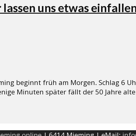
lassen uns etwas einfalle
eming beginnt früh am Morgen. Schlag 6 Uh
nige Minuten später fällt der 50 Jahre a
eming.online
| 6414 Mieming | eMail:
inf