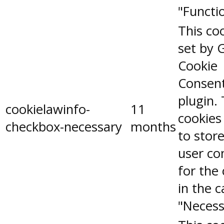
"Functio
This coo
set by 
Cookie
Consen
plugin.
cookielawinfo-
11
cookies
checkbox-necessary
months
to stor
user co
for the
in the 
"Necess