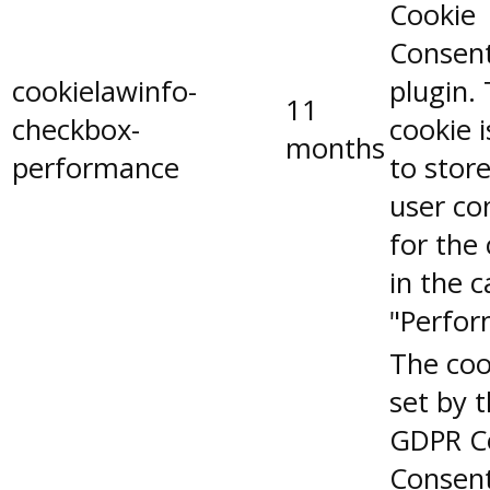
Cookie
Consen
cookielawinfo-
plugin.
11
checkbox-
cookie 
months
performance
to stor
user co
for the
in the 
"Perfor
The coo
set by 
GDPR C
Consent