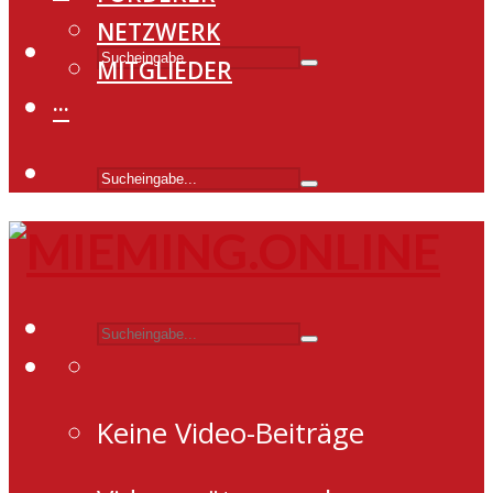
NETZWERK
MITGLIEDER
···
Keine Video-Beiträge