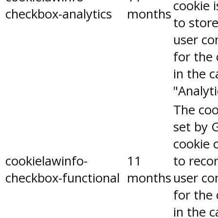
cookie 
checkbox-analytics
months
to stor
user co
for the
in the 
"Analyti
The coo
set by 
cookie 
cookielawinfo-
11
to reco
checkbox-functional
months
user co
for the
in the 