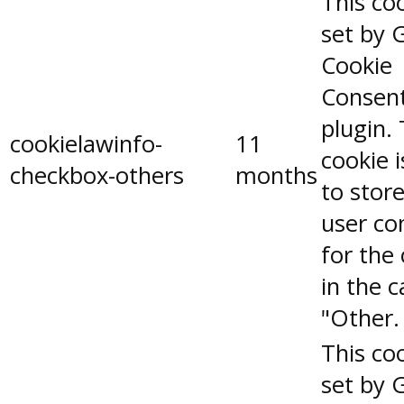
This coo
set by 
Cookie
Consen
plugin.
cookielawinfo-
11
cookie 
checkbox-others
months
to stor
user co
for the
in the 
"Other.
This coo
set by 