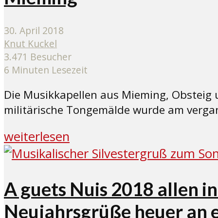
30. April 2018
Knut Kuckel
3.471 Besucher
6 Minuten Lesezeit
Die Musikkapellen aus Mieming, Obsteig u
militärische Tongemälde wurde am verga
weiterlesen
A guets Nuis 2018 allen i
Neujahrsgrüße heuer an 