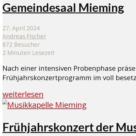
Gemeindesaal Mieming
27. April 2024
Andreas Fischer
872 Besucher
2 Minuten Lesezeit
Nach einer intensiven Probenphase präsent
Frühjahrskonzertprogramm im voll beset
weiterlesen
Frühjahrskonzert der Mu