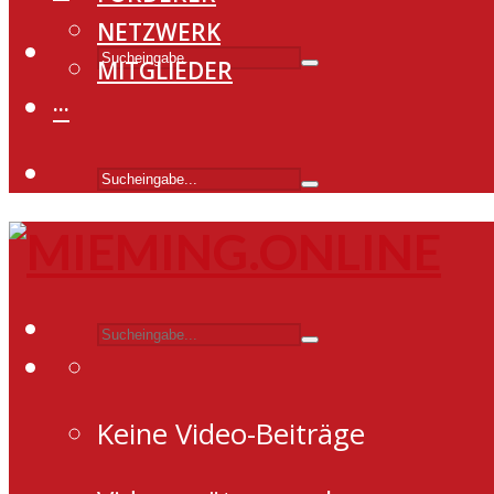
NETZWERK
MITGLIEDER
···
Keine Video-Beiträge