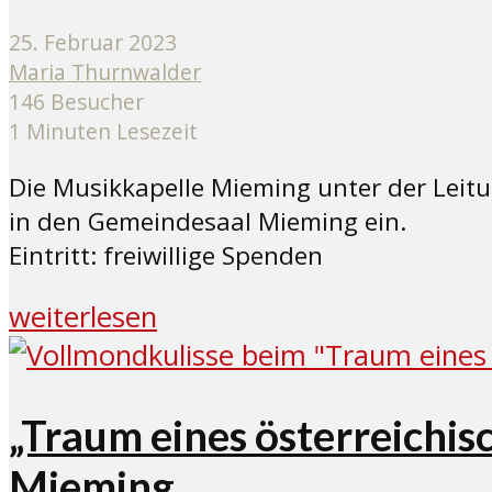
25. Februar 2023
Maria Thurnwalder
146 Besucher
1 Minuten Lesezeit
Die Musikkapelle Mieming unter der Leitu
in den Gemeindesaal Mieming ein.
Eintritt: freiwillige Spenden
weiterlesen
„Traum eines österreichis
Mieming