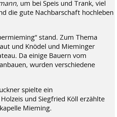
lmann
, um bei Speis und Trank, viel
d die gute Nachbarschaft hochleben
Obermieming“ stand. Zum Thema
raut und Knödel und Mieminger
ateau. Da einige Bauern vom
r“ anbauen, wurden verschiedene
uckner spielte ein
lzeis und Siegfried Köll erzählte
kkapelle Mieming.