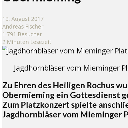
19. August 2017
Andreas Fischer
1.791 Besucher
2 Minuten Lesezeit
Jagdhornbläser vom Mieminger Pla
Zu Ehren des Heiligen Rochus wu
Obermieming ein Gottesdienst g
Zum Platzkonzert spielte anschl
Jagdhornbläser vom Mieminger P