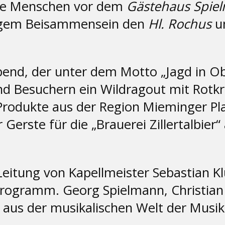
die Menschen vor dem
Gästehaus Spie
ligem Beisammensein den
Hl. Rochus
un
bend, der unter dem Motto „Jagd in 
d Besuchern ein Wildragout mit Rotk
Produkte aus der Region Mieminger Pl
Gerste für die „Brauerei Zillertalbie
eitung von Kapellmeister Sebastian Kl
ogramm. Georg Spielmann, Christian Ho
 aus der musikalischen Welt der Musi