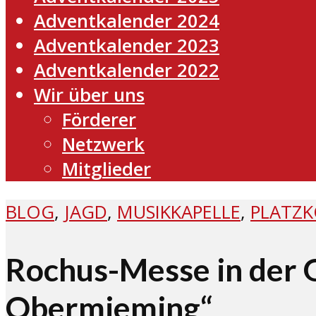
Adventkalender 2024
Adventkalender 2023
Adventkalender 2022
Wir über uns
Förderer
Netzwerk
Mitglieder
BLOG
,
JAGD
,
MUSIKKAPELLE
,
PLATZ
Rochus-Messe in der G
Obermieming“