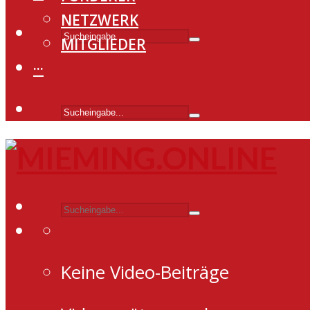
NETZWERK
MITGLIEDER
···
Keine Video-Beiträge