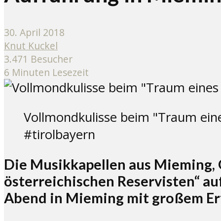
30. April 2018
Knut Kuckel
3.471 Besucher
6 Minuten Lesezeit
Vollmondkulisse beim "Traum eines
#tirolbayern
Die Musikkapellen aus Mieming, 
österreichischen Reservisten“ a
Abend in Mieming mit großem Erf