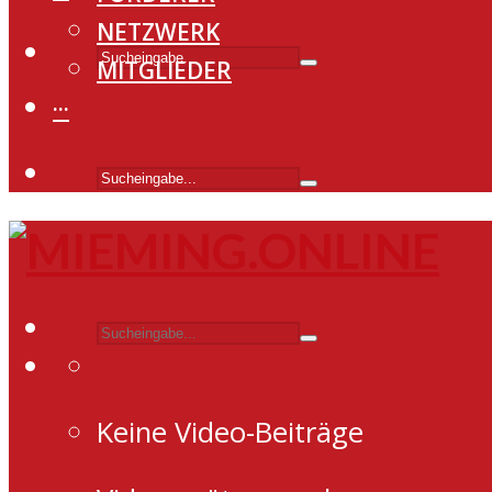
NETZWERK
MITGLIEDER
···
Keine Video-Beiträge