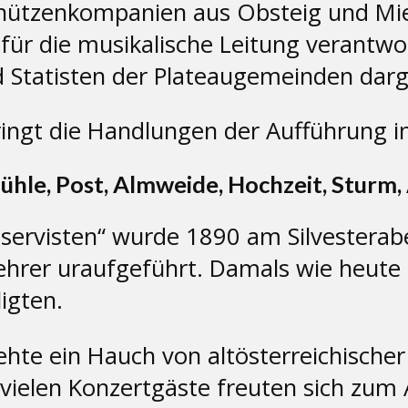
chützenkompanien aus Obsteig und Mie
für die musikalische Leitung verantw
 Statisten der Plateaugemeinden darge
ingt die Handlungen der Aufführung in
ühle, Post, Almweide, Hochzeit, Stur
eservisten“ wurde 1890 am Silvestera
ehrer uraufgeführt. Damals wie heute i
igten.
ehte ein Hauch von altösterreichische
vielen Konzertgäste freuten sich zum