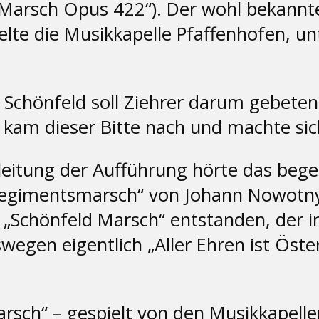
ld-Marsch Opus 422“). Der wohl bekann
elte die Musikkapelle Pfaffenhofen, un
f Schönfeld soll Ziehrer darum gebet
kam dieser Bitte nach und machte sich
leitung der Aufführung hörte das beg
Regimentsmarsch“ von Johann Nowotny.
 „Schönfeld Marsch“ entstanden, der i
wegen eigentlich „Aller Ehren ist Öste
arsch“ – gespielt von den Musikkapell