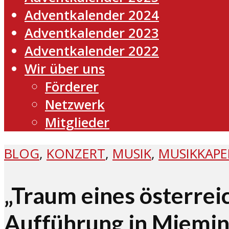
Adventkalender 2024
Adventkalender 2023
Adventkalender 2022
Wir über uns
Förderer
Netzwerk
Mitglieder
BLOG
,
KONZERT
,
MUSIK
,
MUSIKKAPE
„Traum eines österrei
Aufführung in Miemi