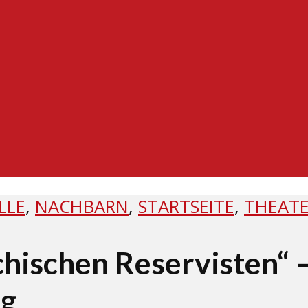
LLE
,
NACHBARN
,
STARTSEITE
,
THEAT
chischen Reservisten“ 
ng