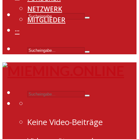
NETZWERK
MITGLIEDER
···
Keine Video-Beiträge