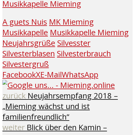
Musikkapelle Mieming
A guets Nuis
MK Mieming
Musikkapelle
Musikkapelle Mieming
Neujahrsgrüße
Silvesster
Silvesterblasen
Silvesterbrauch
Silvestergruß
Facebook
X
E-Mail
WhatsApp
zurück
Neujahrsempfang 2018 –
„Mieming wächst und ist
familienfreundlich“
weiter
Blick über den Kamin –