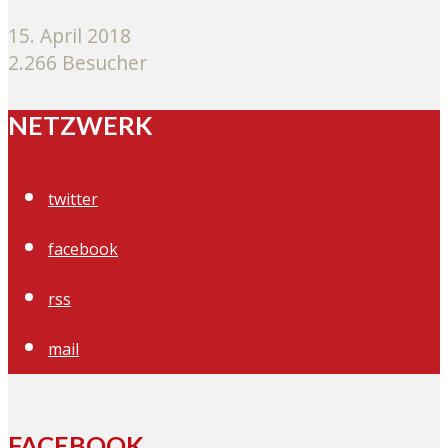
15. April 2018
2.266 Besucher
NETZWERK
twitter
facebook
rss
mail
FACEBOOK