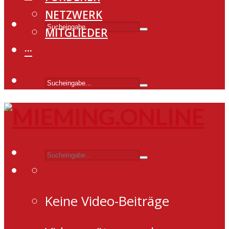
NETZWERK
MITGLIEDER
···
Keine Video-Beiträge