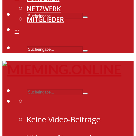
NETZWERK
MITGLIEDER
···
Keine Video-Beiträge