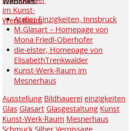
Weblinks:
Atelier Einzigkeiten, Innsbruck
M.Glasart – Homepage von
Mona Friedl-Oberhofer
die-elster, Homepage von
ElisabethTrenkwalder
Kunst-Werk-Raum im
Mesnerhaus
Ausstellung
Bildhauerei
einzigkeiten
Glas
Glasart
Glasgestaltung
Kunst
Kunst-Werk-Raum
Mesnerhaus
Schmuck
Silber
Vernissage