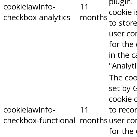
plugin.
cookielawinfo-
11
cookie 
checkbox-analytics
months
to stor
user co
for the
in the 
"Analyti
The coo
set by 
cookie 
cookielawinfo-
11
to reco
checkbox-functional
months
user co
for the