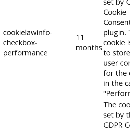
set by 
Cookie
Consen
cookielawinfo-
plugin.
11
checkbox-
cookie 
months
performance
to stor
user co
for the
in the 
"Perfor
The coo
set by 
GDPR C