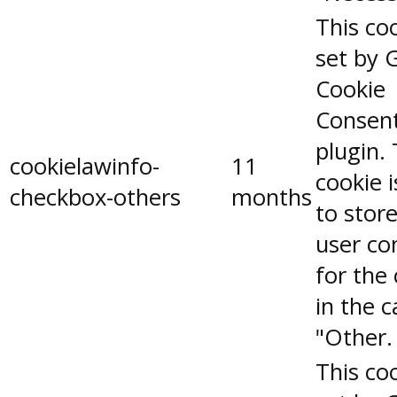
This coo
set by 
Cookie
Consen
plugin.
cookielawinfo-
11
cookie 
checkbox-others
months
to stor
user co
for the
in the 
"Other.
This coo