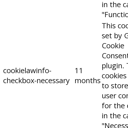
in the 
"Functio
This coo
set by 
Cookie
Consen
plugin.
cookielawinfo-
11
cookies
checkbox-necessary
months
to stor
user co
for the
in the 
"Necess