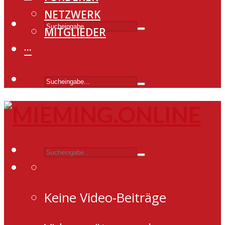
NETZWERK
MITGLIEDER
···
Keine Video-Beiträge