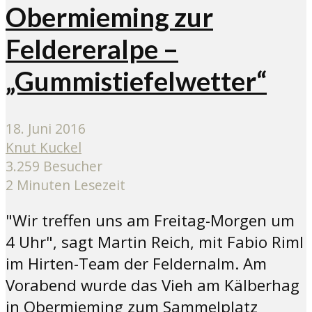
Obermieming zur
Feldereralpe –
„Gummistiefelwetter“
18. Juni 2016
Knut Kuckel
3.259 Besucher
2 Minuten Lesezeit
"Wir treffen uns am Freitag-Morgen um
4 Uhr", sagt Martin Reich, mit Fabio Riml
im Hirten-Team der Feldernalm. Am
Vorabend wurde das Vieh am Kälberhag
in Obermieming zum Sammelplatz