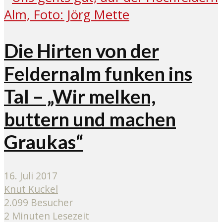
Die Hirten von der
Feldernalm funken ins
Tal – „Wir melken,
buttern und machen
Graukas“
16. Juli 2017
Knut Kuckel
2.099 Besucher
2 Minuten Lesezeit