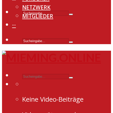
NETZWERK
MITGLIEDER
···
Keine Video-Beiträge