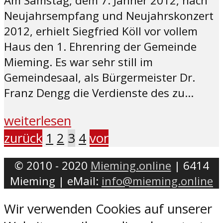
Am Samstag, dem 7. Jänner 2012, nach
Neujahrsempfang und Neujahrskonzert
2012, erhielt Siegfried Köll vor vollem
Haus den 1. Ehrenring der Gemeinde
Mieming. Es war sehr still im
Gemeindesaal, als Bürgermeister Dr.
Franz Dengg die Verdienste des zu...
weiterlesen
zurück
1
2
3
4
vor
© 2010 - 2020
Mieming.online
| 6414
Mieming | eMail:
info@mieming.online
Wir verwenden Cookies auf unserer