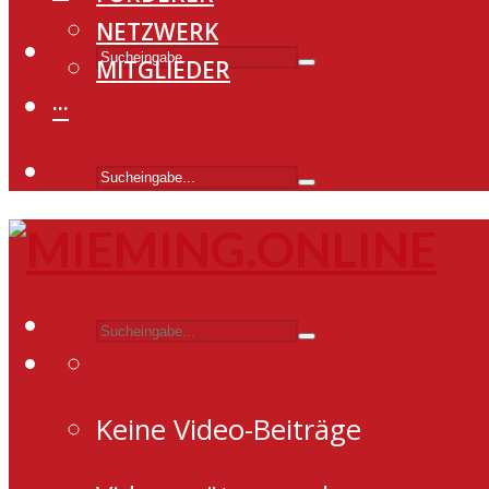
NETZWERK
MITGLIEDER
···
Keine Video-Beiträge