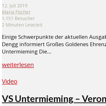
12. Juli 2019
Maria Fischer
1.151 Besucher
2 Minuten Lesezeit
Einige Schwerpunkte der aktuellen Ausgab
Dengg informiert Großes Goldenes Ehrenzei
Untermieming Die...
weiterlesen
Video
VS Untermieming – Veroni