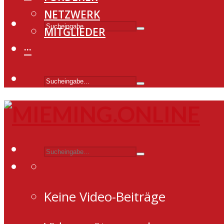
NETZWERK
MITGLIEDER
···
Keine Video-Beiträge