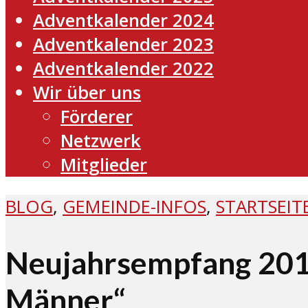
Adventkalender 2024
Adventkalender 2023
Adventkalender 2022
Wir über uns
Förderer
Netzwerk
Mitglieder
BLOG
,
GEMEINDE-INFOS
,
STARTSEIT
Neujahrsempfang 2015
Männer“