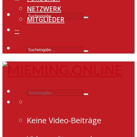
NETZWERK
MITGLIEDER
···
Keine Video-Beiträge