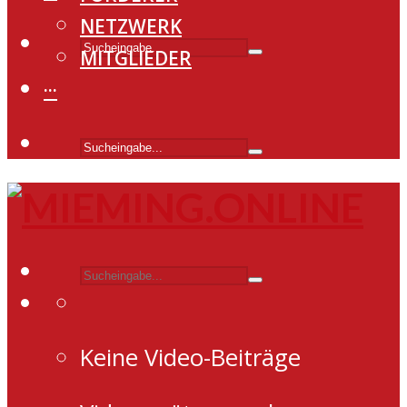
NETZWERK
MITGLIEDER
···
Keine Video-Beiträge