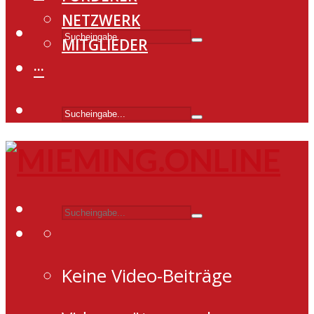
NETZWERK
MITGLIEDER
···
Keine Video-Beiträge