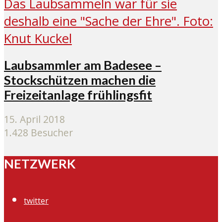
Laubsammler am Badesee –
Stockschützen machen die
Freizeitanlage frühlingsfit
15. April 2018
1.428 Besucher
NETZWERK
twitter