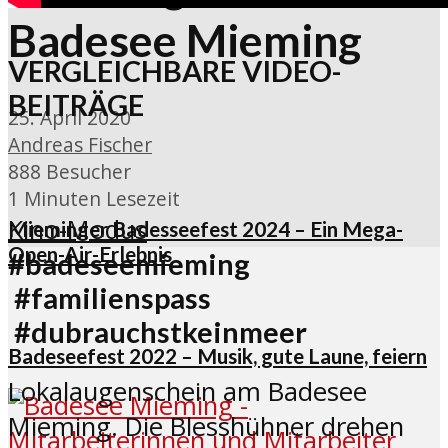
Badesee Mieming
VERGLEICHBARE VIDEO-
BEITRÄGE
25. April 2020
Andreas Fischer
888 Besucher
1 Minuten Lesezeit
Kino-Modus
Mieminger Badesseefest 2024 – Ein Mega-
Open-Air-Erlebnis
#badeseemieming
#familienspass
#dubrauchstkeinmeer
Badeseefest 2022 – Musik, gute Laune, feiern
Lokalaugenschein am Badesee
Mieming. Die Blesshühner drehen