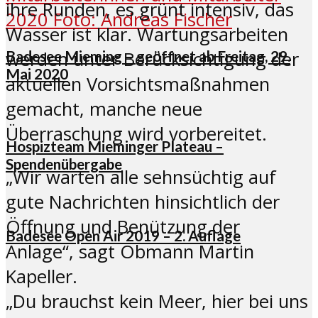
ihre Runden, es grünt intensiv, das
Wasser ist klar. Wartungsarbeiten
Badesee Mieming – geöffnet ab Freitag, 29.
werden unter Berücksichtigung der
Mai 2020
aktuellen Vorsichtsmaßnahmen
gemacht, manche neue
Überraschung wird vorbereitet.
Hospizteam Mieminger Plateau –
Spendenübergabe
„Wir warten alle sehnsüchtig auf
gute Nachrichten hinsichtlich der
Öffnung und Benützung der
Badesee Open Air 2019 – 2. Auflage
Anlage“, sagt Obmann Martin
Kapeller.
„Du brauchst kein Meer, hier bei uns