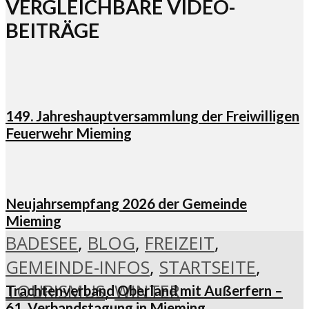
VERGLEICHBARE VIDEO-
BEITRÄGE
149. Jahreshauptversammlung der Freiwilligen
Feuerwehr Mieming
Neujahrsempfang 2026 der Gemeinde
Mieming
BADESEE
,
BLOG
,
FREIZEIT
,
GEMEINDE-INFOS
,
STARTSEITE
,
TOURISMUS
,
WINTER
Trachtenverband Oberland mit Außerfern –
61. Verbandstagung in Mieming