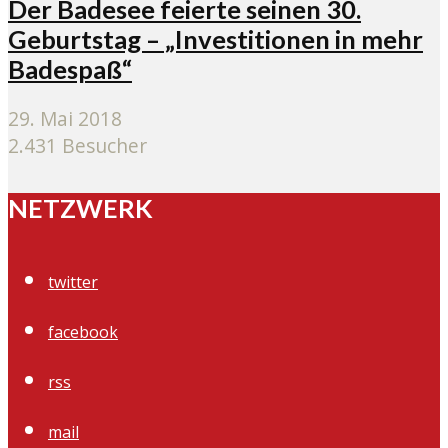
Der Badesee feierte seinen 30.
Geburtstag – „Investitionen in mehr
Badespaß“
29. Mai 2018
2.431 Besucher
NETZWERK
twitter
facebook
rss
mail