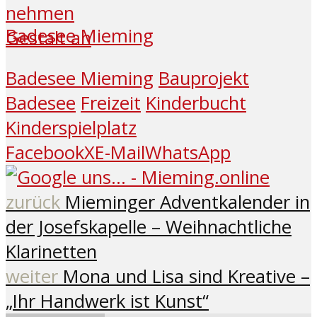
Badesee Mieming
Badesee Mieming
Bauprojekt
Badesee
Freizeit
Kinderbucht
Kinderspielplatz
Facebook
X
E-Mail
WhatsApp
zurück
Mieminger Adventkalender in
der Josefskapelle – Weihnachtliche
Klarinetten
weiter
Mona und Lisa sind Kreative –
„Ihr Handwerk ist Kunst“