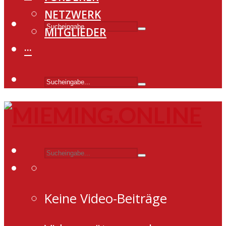
NETZWERK
MITGLIEDER
···
Keine Video-Beiträge