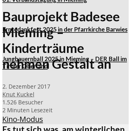
Bauprojekt Badesee
Mieming –
Erntedankfest 2025 in der Pfarrkirche Barwies
Kinderträume
Jungbauernball 2025 in Mieming – DER Ball im
nehmen Gestalt an
Tiroler Oberland
2. Dezember 2017
Knut Kuckel
1.526 Besucher
2 Minuten Lesezeit
Kino-Modus
Es tut sich was, am winterlichen