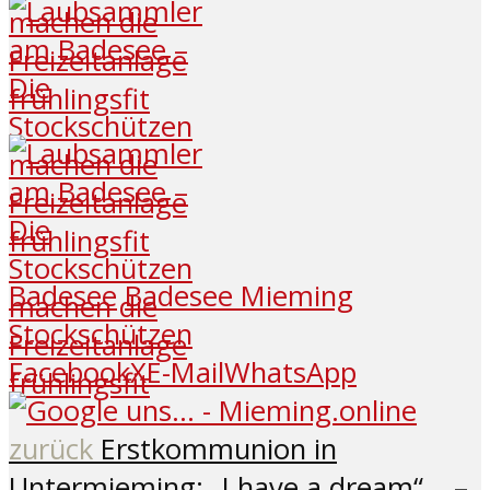
Badesee
Badesee Mieming
Stockschützen
Facebook
X
E-Mail
WhatsApp
zurück
Erstkommunion in
Untermieming: „I have a dream“… –