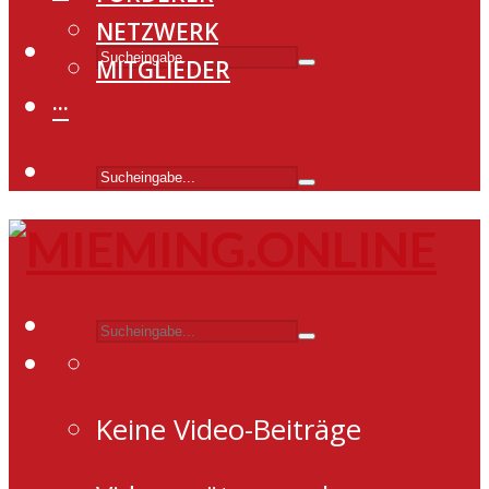
NETZWERK
MITGLIEDER
···
Keine Video-Beiträge