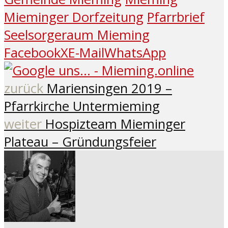
Mieminger Dorfzeitung
Pfarrbrief
Seelsorgeraum Mieming
Facebook
X
E-Mail
WhatsApp
zurück
Mariensingen 2019 –
Pfarrkirche Untermieming
weiter
Hospizteam Mieminger
Plateau – Gründungsfeier