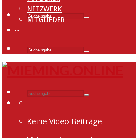
NETZWERK
MITGLIEDER
···
Keine Video-Beiträge