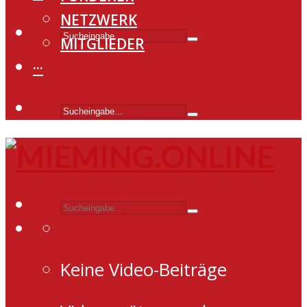
NETZWERK
MITGLIEDER
···
Keine Video-Beiträge