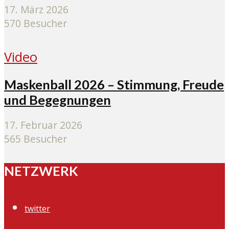
17. März 2026
570 Besucher
Video
Maskenball 2026 – Stimmung, Freude
und Begegnungen
17. Februar 2026
565 Besucher
NETZWERK
twitter