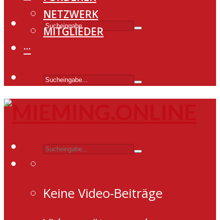
NETZWERK
MITGLIEDER
···
Keine Video-Beiträge