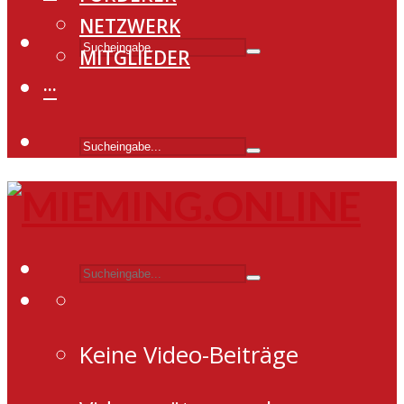
NETZWERK
MITGLIEDER
···
Keine Video-Beiträge