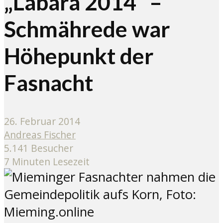
„Labara 2014“ –
Schmährede war
Höhepunkt der
Fasnacht
26. Februar 2014
Andreas Fischer
5.141 Besucher
7 Minuten Lesezeit