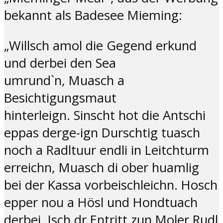
bekannt als Badesee Mieming:
„Willsch amol die Gegend erkund
und derbei den Sea
umrund`n, Muasch a
Besichtigungsmaut
hinterleign. Sinscht hot die Antschi
eppas derge-ign Durschtig tuasch
noch a Radltuur endli in Leitchturm
erreichn, Muasch di ober huamlig
bei der Kassa vorbeischleichn. Hosch
epper nou a Hösl und Hondtuach
derbei, Isch dr Entritt zun Moler Rudl