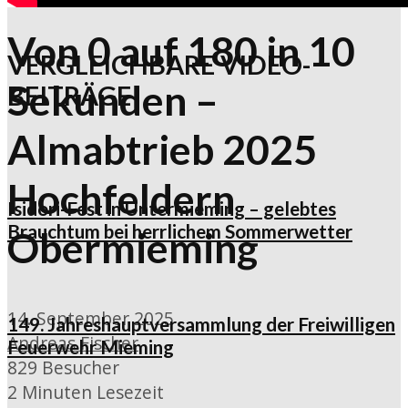
Von 0 auf 180 in 10
VERGLEICHBARE VIDEO-
Sekunden –
BEITRÄGE
Almabtrieb 2025
Hochfeldern
Isidori-Fest in Untermieming – gelebtes
Brauchtum bei herrlichem Sommerwetter
Obermieming
14. September 2025
149. Jahreshauptversammlung der Freiwilligen
Andreas Fischer
Feuerwehr Mieming
829 Besucher
2 Minuten Lesezeit