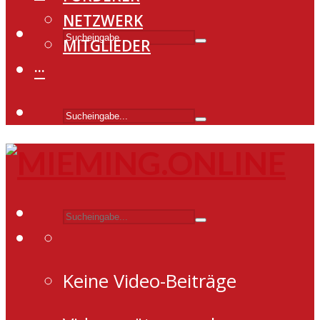
NETZWERK
MITGLIEDER
···
Keine Video-Beiträge