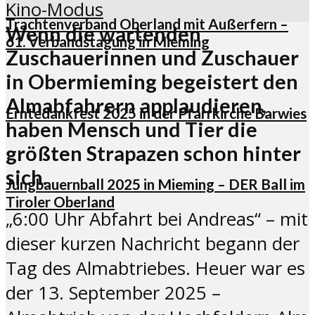
Kino-Modus
Trachtenverband Oberland mit Außerfern –
Wenn die wartenden
61. Verbandstagung in Mieming
Zuschauerinnen und Zuschauer
in Obermieming begeistert den
Almabfahrern applaudieren,
Erntedankfest 2025 in der Pfarrkirche Barwies
haben Mensch und Tier die
größten Strapazen schon hinter
sich.
Jungbauernball 2025 in Mieming – DER Ball im
Tiroler Oberland
„6:00 Uhr Abfahrt bei Andreas“ – mit
dieser kurzen Nachricht begann der
Tag des Almabtriebes. Heuer war es
der 13. September 2025 –