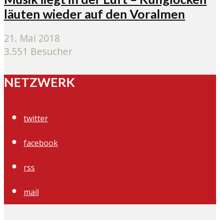
läuten wieder auf den Voralmen
21. Mai 2018
3.551 Besucher
NETZWERK
twitter
facebook
rss
mail