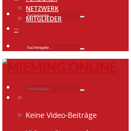
NETZWERK
MITGLIEDER
···
Keine Video-Beiträge