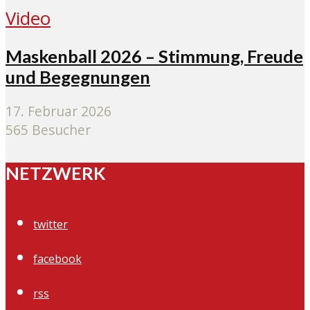
Video
Maskenball 2026 – Stimmung, Freude
und Begegnungen
17. Februar 2026
565 Besucher
NETZWERK
twitter
facebook
rss