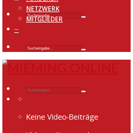
NETZWERK
MITGLIEDER
···
Keine Video-Beiträge