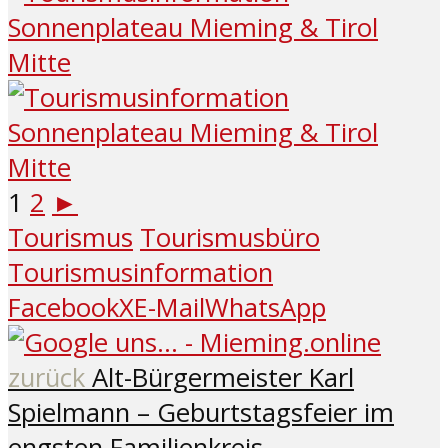
1
2
►
Tourismus
Tourismusbüro
Tourismusinformation
Facebook
X
E-Mail
WhatsApp
zurück
Alt-Bürgermeister Karl
Spielmann – Geburtstagsfeier im
engsten Familienkreis