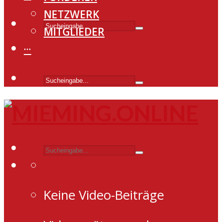
NETZWERK
MITGLIEDER
···
Keine Video-Beiträge