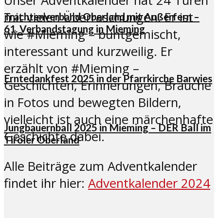
Unser Adventkalender hat 24 Türen
mit vielen Überraschungen. Er ist
Trachtenverband Oberland mit Außerfern –
61. Verbandstagung in Mieming
wie #Mieming – buntgemischt,
interessant und kurzweilig. Er
erzählt von #Mieming –
Erntedankfest 2025 in der Pfarrkirche Barwies
Geschichten, Erinnerungen, Bräuche
in Fotos und bewegten Bildern,
vielleicht ist auch eine märchenhafte
Jungbauernball 2025 in Mieming – DER Ball im
Geschichte dabei.
Tiroler Oberland
Alle Beiträge zum Adventkalender
findet ihr hier:
Adventkalender 2024