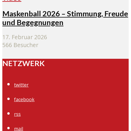
Maskenball 2026 – Stimmung, Freude
und Begegnungen
17. Februar 2026
566 Besucher
NETZWERK
twitter
facebook
rss
mail