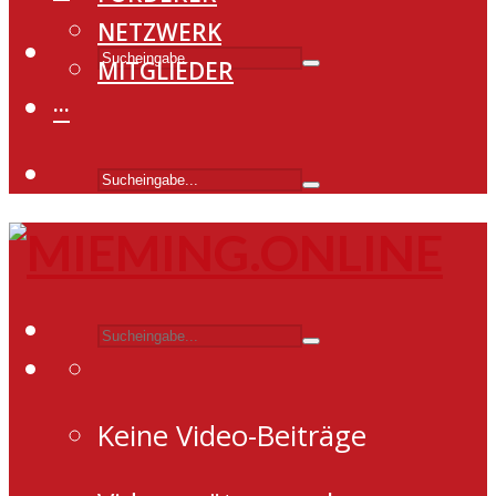
NETZWERK
MITGLIEDER
···
Keine Video-Beiträge