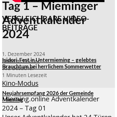
Tag 1 – Mieminger
Adventkalender
VERGLEICHBARE VIDEO-
BEITRÄGE
2024
1. Dezember 2024
Isidori-Fest in Untermieming – gelebtes
Andreas Fischer
Brauchtum bei herrlichem Sommerwetter
352 Besucher
1 Minuten Lesezeit
Kino-Modus
Neujahrsempfang 2026 der Gemeinde
Mieming.online Adventkalender
Mieming
2024 – Tag 01