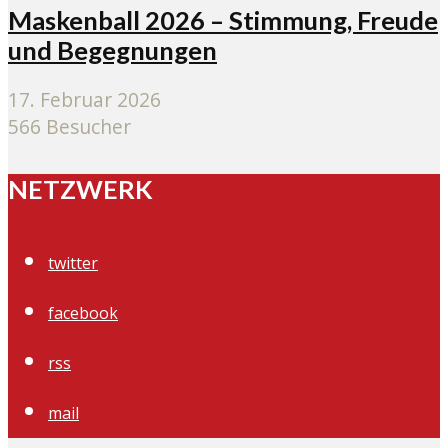
Maskenball 2026 – Stimmung, Freude
und Begegnungen
17. Februar 2026
566 Besucher
NETZWERK
twitter
facebook
rss
mail