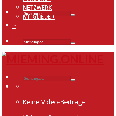
NETZWERK
MITGLIEDER
···
Keine Video-Beiträge